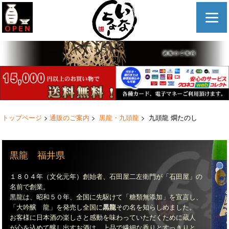
トップページ
>
通販のご案内
>
黒龍・九頭龍
> 九頭龍 燗たのし
黒龍 福井県
１８０４年（文化元年）創始者、石田屋二左衛門が「石田屋」の
名前で創業。
黒龍は、昭和５０年、全国に先駆けて「糖類無添加」を宣言し、
「大吟醸 龍」を発売し全国に
黒龍
その名を知らしめました。
お客様に日本酒の楽しさと感動を味わっていただくために蔵人
が心を込めて醸し出すお酒は、上品で繊細な香りとすっきりと