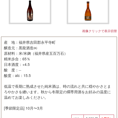
画像クリックで表示切替
産 地：福井県吉田郡永平寺町
醸造元：黒龍酒造㈱
原材料：米/米麹（福井県産五百万石）
精米歩合：65％
日本酒度：+4.5
酸 度：--
酸度：alc：15.5
低温で長期に熟成させた純米酒は、時の流れと共に穏やかさとま
ろやかさを纏います。秋から冬限定の燗専用酒をお好みの温度に
温めてお楽しみください。
[季節限定品] 10⽉〜3⽉