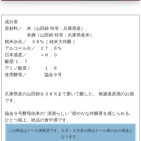
成分表
原材料／ 米（山田錦 特等：兵庫県産）、
米麹（山田錦 特等：兵庫県産米）
精米歩合／ ３８%［ 純米大吟醸 ］
アルコール分／ １７．６%
日本酒度／ ＋６．０
酸度/１．７
アミノ酸度／ １．６
使用酵母／ 協会９号
兵庫県産の山田錦を３８％まで磨いて醸した、 無濾過原酒のお酒
です。
協会９号酵母由来の” 清酒らしい ”穏やかな吟醸香を感じられる、
ひとつ格上、絶品の食中酒です。
この商品はクール便推奨です。５月～９月末の間はクール便のみの発送と
なります。