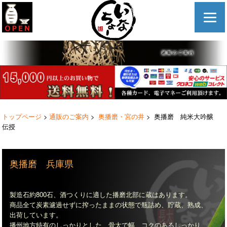
トップページ
>
通販のご案内
>
奥播磨・宮の井
> 奥播磨 純米大吟醸
伝授
奥播磨 兵庫県
製造石約800石、酒つくりに適した播磨北部に蔵はあります。
商品全て炭素濾過せずに搾ったままの状態で瓶詰め、貯蔵、熟成、
出荷しています。
播州地方特有のしっかりとした、骨太で幅、コクのあるしっかり