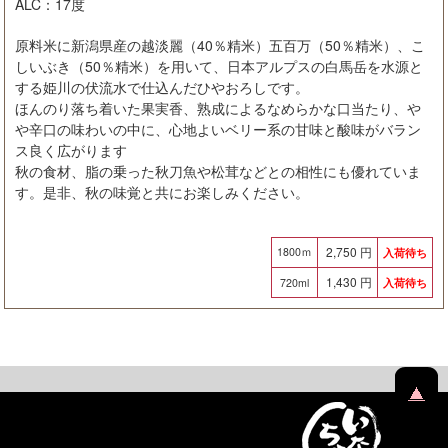
ALC：17度
原料米に新潟県産の越淡麗（40％精米）五百万（50％精米）、こ
しいぶき（50％精米）を用いて、日本アルプスの白馬岳を水源と
する姫川の伏流水で仕込んだひやおろしです。
ほんのり落ち着いた果実香、熟成によるなめらかな口当たり、や
や辛口の味わいの中に、心地よいベリー系の甘味と酸味がバラン
ス良く広がります
秋の食材、脂の乗った秋刀魚や松茸などとの相性にも優れていま
す。是非、秋の味覚と共にお楽しみください。
2,750 円
1800ｍ
入荷待ち
1,430 円
720ml
入荷待ち