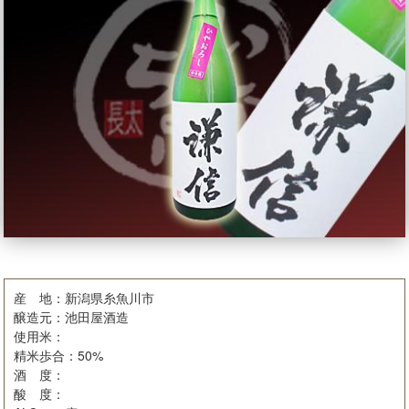
産 地：新潟県糸魚川市
醸造元：池田屋酒造
使用米：
精米歩合：50%
酒 度：
酸 度：