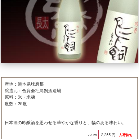
産地：熊本県球磨郡
醸造元：合資会社鳥飼酒造場
原料：米・米麹
度数：25度
日本酒の吟醸酒を思わせる華やかな香りと、幅のある味わい。
2,255 円
720ml
入荷待ち