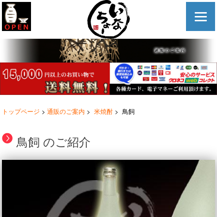
トップページ
>
通販のご案内
>
米焼酎
> 鳥飼
鳥飼 のご紹介