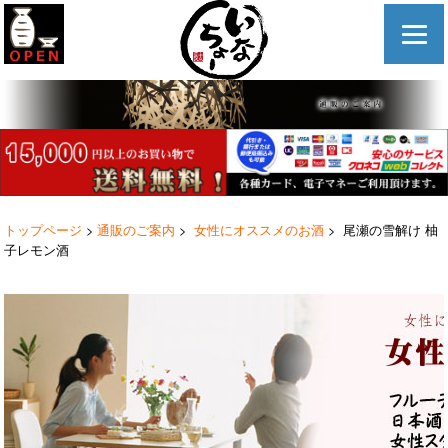
トップページ
>
通販のご案内
>
女性にオススメのお酒
> 尾瀬の雪解け 柚
子レモン酒