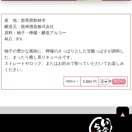
産 地：群馬県館林市
醸造元：龍神酒造株式会社
原料：柚子・檸檬・醸造アルコー
ALC：9％
柚子の豊かな風味に、檸檬のさっぱりとした甘酸っぱさが調和し
た、まったり癒し系リキュールです。
ストレートやロック、またはお好みで割っていただいてお楽しみ
ください。
本
2,860 円
1800ｍｌ