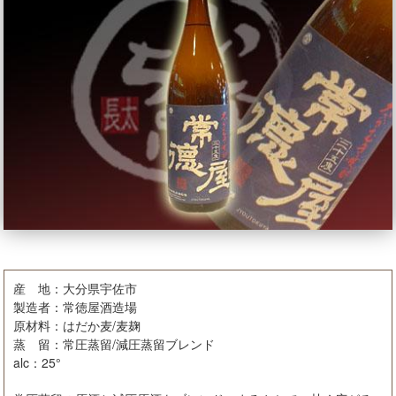
産 地：大分県宇佐市
製造者：常徳屋酒造場
原材料：はだか麦/麦麹
蒸 留：常圧蒸留/減圧蒸留ブレンド
alc：25°