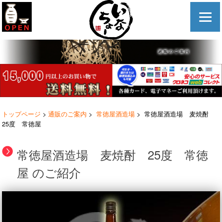
トップページ
>
通販のご案内
>
常徳屋酒造場
> 常徳屋酒造場 麦焼酎
25度 常徳屋
常徳屋酒造場 麦焼酎 25度 常徳
屋 のご紹介