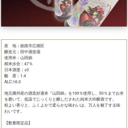
産 地：姫路市広畑区
醸造元：田中酒造場
使用米：山田錦
精米歩合：47％
日本酒度：±0
酸 度：1.4
ALC:16.0
地元播州産の酒造好適米『山田錦』を100％使用し、50％までお米
を磨いて、低温でじっくりと醸しだされた純米大吟醸酒です。
程よい香りと、ふくよかで柔らかな味わいは、万人を魅了する味
わいです。
【数量限定品】