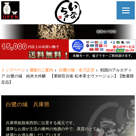
トップページ
>
通販のご案内
>
白鷺の城・名刀正宗
> 戦国のアルカディ
ア 白鷺の城 純米大吟醸 【軍師官兵衛 松本零士ヴァージョン】【数量限
定品】
白鷺の城 兵庫県
兵庫県姫路南西部に位置する蔵元です。
濃厚なお酒が主流の播州の地酒の中で、異質のとても
綺麗なお酒を醸しだしています。